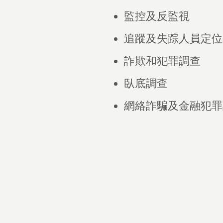
​監控及反監視
追蹤及失踪人員定位
詐欺和犯罪調查
臥底調查
網絡詐騙及金融犯罪