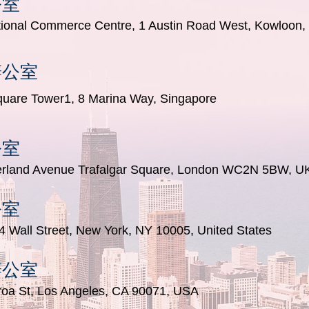
公室
ational Commerce Centre, 1 Austin Road West, Kowloon
辦公室
Square Tower1, 8 Marina Way, Singapore
公室
erland Avenue
Trafalgar Square, London WC2N 5BW, U
公室
14 Wall Street, New York, NY 10005, United States
辦公室
roa St, Los Angeles, CA 90071, USA