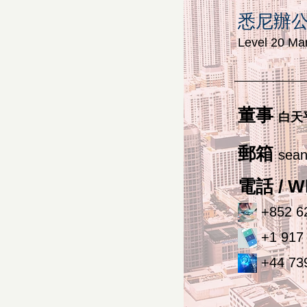
悉尼辦
Level 20 Mar
董事
白天
郵箱
sean
電話 / W
+852 6
+1 917
+44 73