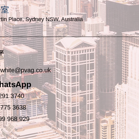
公室
tin Place, Sydney NSW, Australia
平
white@pvag.co.uk
hatsApp
291 3740
 775 3638
99 968 929